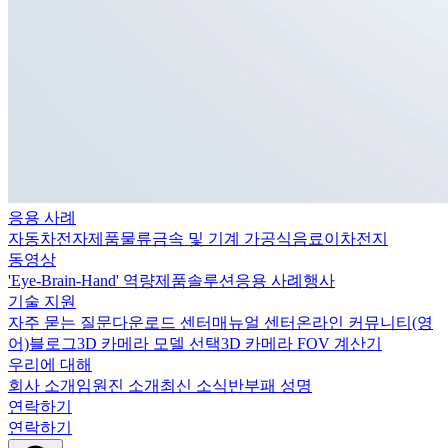
응용 사례
자동차
전자제품
물류
금속 및 기계 가공
식음료
이차전지
동영상
'Eye-Brain-Hand' 역량
제품
솔루션
응용 사례
행사
기술 지원
자주 묻는 질문
다운로드 센터
매뉴얼 센터
온라인 커뮤니티(영
어)
블로그
3D 카메라 모델 선택
3D 카메라 FOV 계산기
우리에 대해
회사 소개
임원진 소개
최신 소식
반부패 성명
연락하기
연락하기