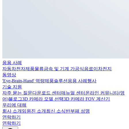
응용 사례
자동차
전자제품
물류
금속 및 기계 가공
식음료
이차전지
동영상
'Eye-Brain-Hand' 역량
제품
솔루션
응용 사례
행사
기술 지원
자주 묻는 질문
다운로드 센터
매뉴얼 센터
온라인 커뮤니티(영
어)
블로그
3D 카메라 모델 선택
3D 카메라 FOV 계산기
우리에 대해
회사 소개
임원진 소개
최신 소식
반부패 성명
연락하기
연락하기