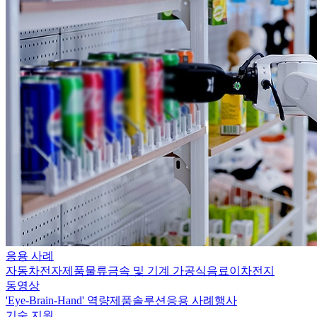
응용 사례
자동차
전자제품
물류
금속 및 기계 가공
식음료
이차전지
동영상
'Eye-Brain-Hand' 역량
제품
솔루션
응용 사례
행사
기술 지원