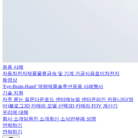
응용 사례
자동차
전자제품
물류
금속 및 기계 가공
식음료
이차전지
동영상
'Eye-Brain-Hand' 역량
제품
솔루션
응용 사례
행사
기술 지원
자주 묻는 질문
다운로드 센터
매뉴얼 센터
온라인 커뮤니티(영
어)
블로그
3D 카메라 모델 선택
3D 카메라 FOV 계산기
우리에 대해
회사 소개
임원진 소개
최신 소식
반부패 성명
연락하기
연락하기