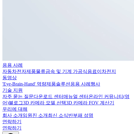
응용 사례
자동차
전자제품
물류
금속 및 기계 가공
식음료
이차전지
동영상
'Eye-Brain-Hand' 역량
제품
솔루션
응용 사례
행사
기술 지원
자주 묻는 질문
다운로드 센터
매뉴얼 센터
온라인 커뮤니티(영
어)
블로그
3D 카메라 모델 선택
3D 카메라 FOV 계산기
우리에 대해
회사 소개
임원진 소개
최신 소식
반부패 성명
연락하기
연락하기