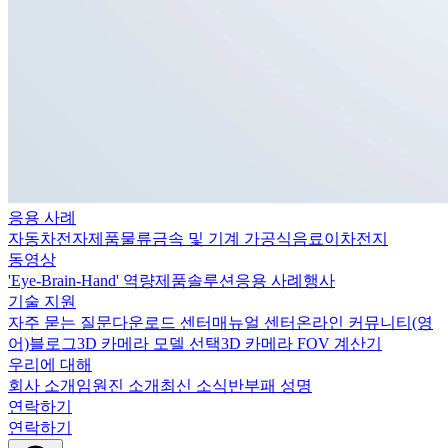
응용 사례
자동차
전자제품
물류
금속 및 기계 가공
식음료
이차전지
동영상
'Eye-Brain-Hand' 역량
제품
솔루션
응용 사례
행사
기술 지원
자주 묻는 질문
다운로드 센터
매뉴얼 센터
온라인 커뮤니티(영
어)
블로그
3D 카메라 모델 선택
3D 카메라 FOV 계산기
우리에 대해
회사 소개
임원진 소개
최신 소식
반부패 성명
연락하기
연락하기